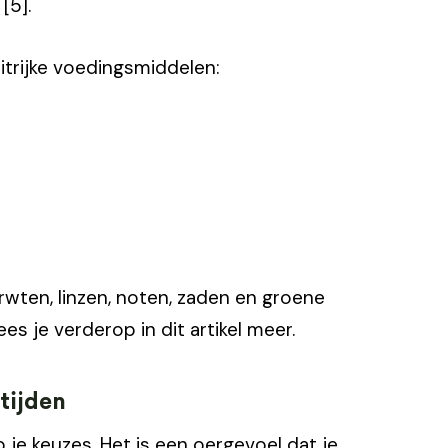
[5].
witrijke voedingsmiddelen:
wten, linzen, noten, zaden en groene
s je verderop in dit artikel meer.
tijden
je keuzes. Het is een oergevoel dat je