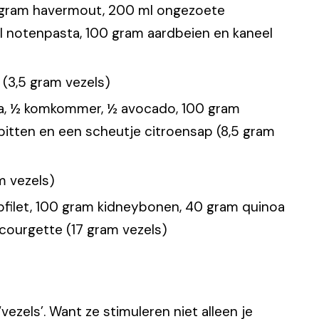
gram havermout, 200 ml ongezoete
pel notenpasta, 100 gram aardbeien en kaneel
(3,5 gram vezels)
la, ½ komkommer, ½ avocado, 100 gram
pitten en een scheutje citroensap (8,5 gram
m vezels)
pfilet, 100 gram kidneybonen, 40 gram quinoa
 courgette (17 gram vezels)
zels’. Want ze stimuleren niet alleen je