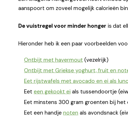
aanspoort om zoveel mogelijk calorieën binnen
De vuistregel voor minder honger
is
dat el
Hieronder heb ik een paar voorbeelden vo
Ontbijt met havermout
(vezelrijk)
Ontbijt met Griekse yoghurt, fruit en not
Eet rijstwafels met avocado en ei als lun
Eet
een gekookt ei
als tussendoortje (eiwi
Eet minstens 300 gram groenten bij het di
Eet een handje
noten
als avondsnack (eiwi