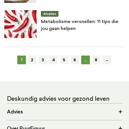
Afvallen
Metabolisme versnellen: 11 tips die
jou gaan helpen
1
2
3
4
5
6
…
8
→
Deskundig advies voor gezond leven
Advies
Over PuurFiguur