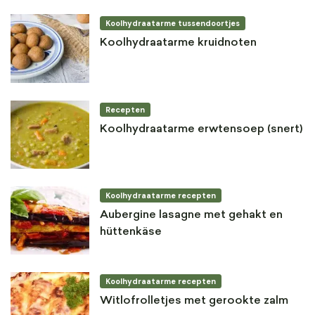
Koolhydraatarme tussendoortjes
Koolhydraatarme kruidnoten
Recepten
Koolhydraatarme erwtensoep (snert)
Koolhydraatarme recepten
Aubergine lasagne met gehakt en
hüttenkäse
Koolhydraatarme recepten
Witlofrolletjes met gerookte zalm