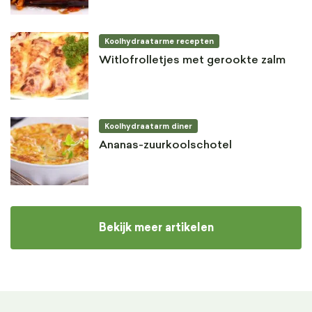
Koolhydraatarme recepten
Witlofrolletjes met gerookte zalm
Koolhydraatarm diner
Ananas-zuurkoolschotel
Bekijk meer artikelen