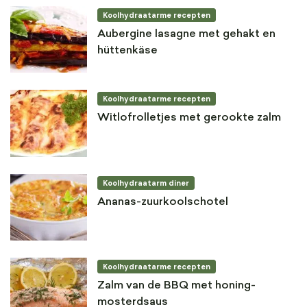
Koolhydraatarme recepten
Aubergine lasagne met gehakt en
hüttenkäse
Koolhydraatarme recepten
Witlofrolletjes met gerookte zalm
Koolhydraatarm diner
Ananas-zuurkoolschotel
Koolhydraatarme recepten
Zalm van de BBQ met honing-
mosterdsaus