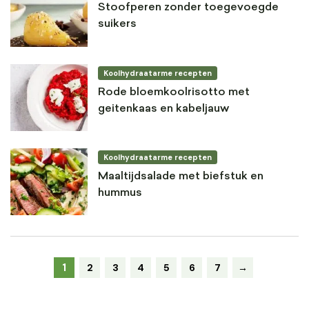
Stoofperen zonder toegevoegde
suikers
Koolhydraatarme recepten
Rode bloemkoolrisotto met
geitenkaas en kabeljauw
Koolhydraatarme recepten
Maaltijdsalade met biefstuk en
hummus
1
2
3
4
5
6
7
→