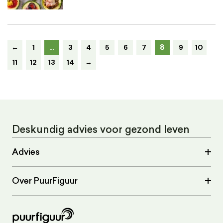
8
←
1
…
3
4
5
6
7
9
10
11
12
13
14
→
Deskundig advies voor gezond leven
Advies
Over PuurFiguur