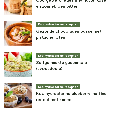
Courgetterolletjes met hüttenkäse
en zonnebloempitten
Koolhydraatarme recepten
Gezonde chocolademousse met
pistachenoten
Koolhydraatarme recepten
Zelfgemaakte guacamole
(avocadodip)
Koolhydraatarme recepten
Koolhydraatarme blueberry muffins
recept met kaneel