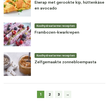
Eiwrap met gerookte kip, hüttenkäse
en avocado
Koolhydraatarme recepten
Frambozen-kwarkrepen
Koolhydraatarme recepten
Zelfgemaakte zonnebloempasta
1
2
3
→