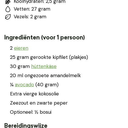
Koolhydraten: 2,5 gram
Vetten: 27 gram
Vezels: 2 gram
Ingrediënten (voor 1 persoon)
2
eieren
25 gram gerookte kipfilet (plakjes)
30 gram
hüttenkäse
20 ml ongezoete amandelmelk
¼
avocado
(40 gram)
Extra vierge kokosolie
Zeezout en zwarte peper
Optioneel: ½ bosui
Bereidingswijze