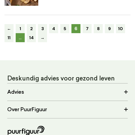
6
←
1
2
3
4
5
7
8
9
10
11
…
14
→
Deskundig advies voor gezond leven
Advies
Over PuurFiguur