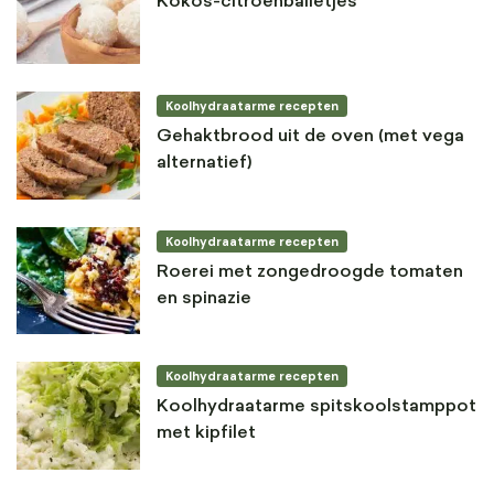
Kokos-citroenballetjes
Koolhydraatarme recepten
Gehaktbrood uit de oven (met vega
alternatief)
Koolhydraatarme recepten
Roerei met zongedroogde tomaten
en spinazie
Koolhydraatarme recepten
Koolhydraatarme spitskoolstamppot
met kipfilet