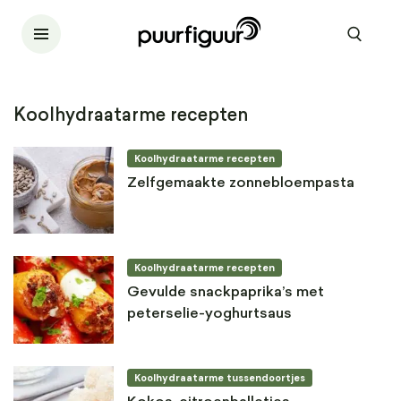
Koolhydraatarme recepten
Koolhydraatarme recepten
Zelfgemaakte zonnebloempasta
Koolhydraatarme recepten
Gevulde snackpaprika’s met
peterselie-yoghurtsaus
Koolhydraatarme tussendoortjes