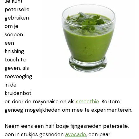
Je kunt
peterselie
gebruiken
om je
soepen
een
finishing
touch te
geven, als
toevoeging
in de
kruidenbot
er, door de mayonaise en als
smoothie
. Kortom,
genoeg mogelijkheden om mee te experimenteren.
Neem eens een half bosje fijngesneden peterselie,
een in stukjes gesneden
avocado
, een paar