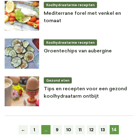
Koolhydraatarme recepten
Mediterrane forel met venkel en
tomaat
Koolhydraatarme recepten
Groentechips van aubergine
Gezond eten
Tips en recepten voor een gezond
koolhydraatarm ontbijt
14
←
1
…
9
10
11
12
13