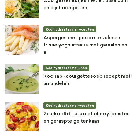
Courgettenestjes met ei, basilicum
en pijnboompitten
Koolhydraatarme recepten
Asperges met gerookte zalm en
frisse yoghurtsaus met garnalen en
ei
Koolhydraatarme lunch
Koolrabi-courgettesoep recept met
amandelen
Koolhydraatarme recepten
Zuurkoolfrittata met cherrytomaten
en geraspte geitenkaas