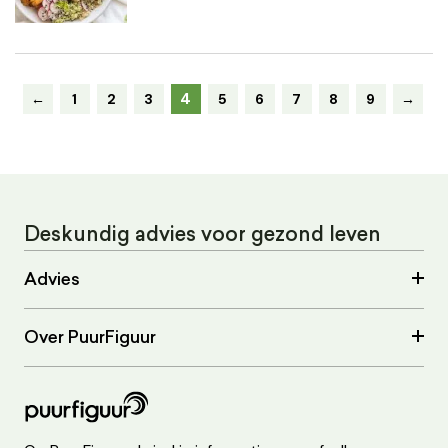
4
←
1
2
3
5
6
7
8
9
→
Deskundig advies voor gezond leven
Advies
Over PuurFiguur