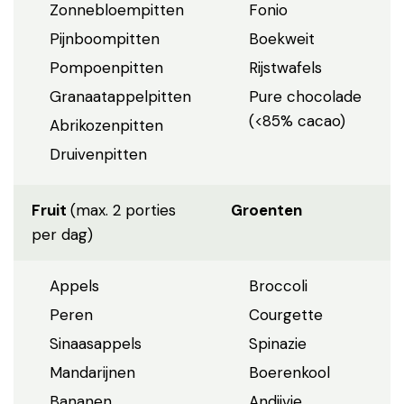
Zonnebloempitten
Fonio
Pijnboompitten
Boekweit
Pompoenpitten
Rijstwafels
Granaatappelpitten
Pure chocolade
(<85% cacao)
Abrikozenpitten
Druivenpitten
Fruit
(max. 2 porties
Groenten
per dag)
Appels
Broccoli
Peren
Courgette
Sinaasappels
Spinazie
Mandarijnen
Boerenkool
Bananen
Andijvie