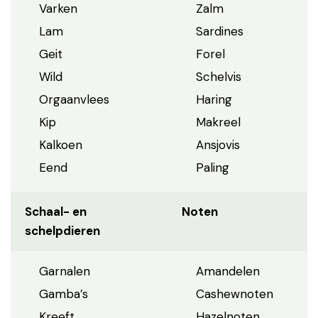
Varken
Zalm
Lam
Sardines
Geit
Forel
Wild
Schelvis
Orgaanvlees
Haring
Kip
Makreel
Kalkoen
Ansjovis
Eend
Paling
Schaal- en
Noten
schelpdieren
Garnalen
Amandelen
Gamba’s
Cashewnoten
Kreeft
Hazelnoten