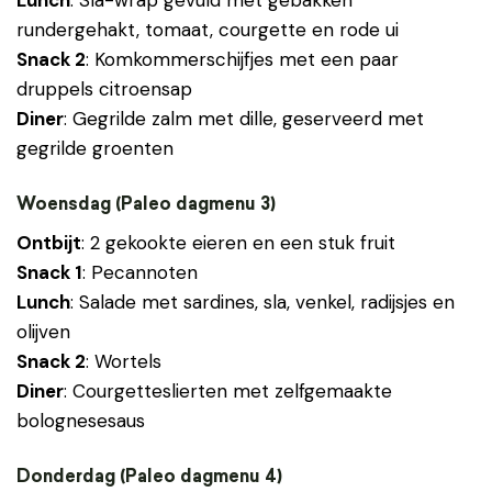
Lunch
: Sla-wrap gevuld met gebakken
rundergehakt, tomaat, courgette en rode ui
Snack 2
: Komkommerschijfjes met een paar
druppels citroensap
Diner
: Gegrilde zalm met dille, geserveerd met
gegrilde groenten
Woensdag (Paleo dagmenu 3)
Ontbijt
: 2 gekookte eieren en een stuk fruit
Snack 1
: Pecannoten
Lunch
: Salade met sardines, sla, venkel, radijsjes en
olijven
Snack 2
: Wortels
Diner
: Courgetteslierten met zelfgemaakte
bolognesesaus
Donderdag (Paleo dagmenu 4)