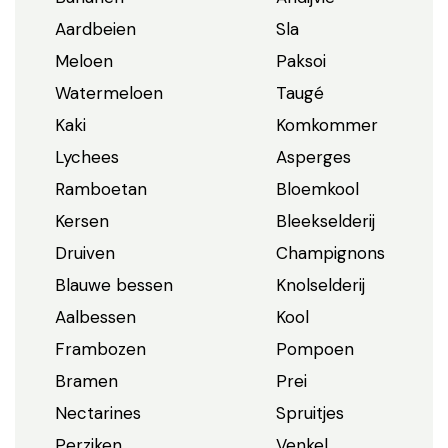
Aardbeien
Sla
Meloen
Paksoi
Watermeloen
Taugé
Kaki
Komkommer
Lychees
Asperges
Ramboetan
Bloemkool
Kersen
Bleekselderij
Druiven
Champignons
Blauwe bessen
Knolselderij
Aalbessen
Kool
Frambozen
Pompoen
Bramen
Prei
Nectarines
Spruitjes
Perziken
Venkel