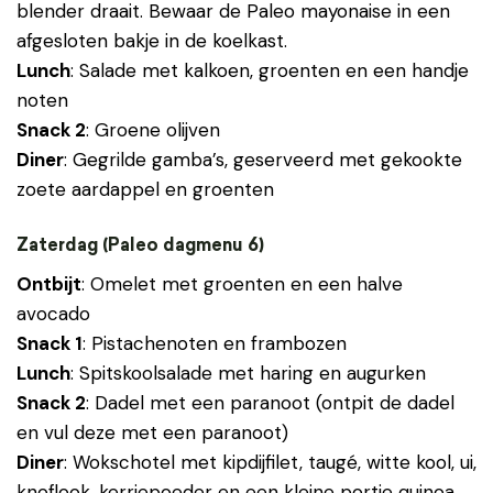
blender draait. Bewaar de Paleo mayonaise in een
afgesloten bakje in de koelkast.
Lunch
: Salade met kalkoen, groenten en een handje
noten
Snack 2
: Groene olijven
Diner
: Gegrilde gamba’s, geserveerd met gekookte
zoete aardappel en groenten
Zaterdag (Paleo dagmenu 6)
Ontbijt
: Omelet met groenten en een halve
avocado
Snack 1
: Pistachenoten en frambozen
Lunch
: Spitskoolsalade met haring en augurken
Snack 2
: Dadel met een paranoot (ontpit de dadel
en vul deze met een paranoot)
Diner
: Wokschotel met kipdijfilet, taugé, witte kool, ui,
knoflook, kerriepoeder en een kleine portie quinoa