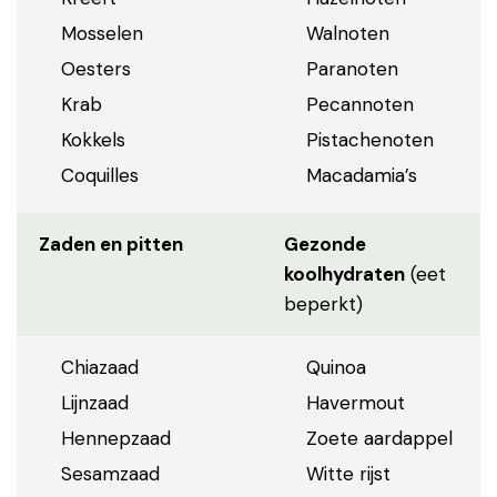
Mosselen
Walnoten
Oesters
Paranoten
Krab
Pecannoten
Kokkels
Pistachenoten
Coquilles
Macadamia’s
Zaden en pitten
Gezonde
koolhydraten
(eet
beperkt)
Chiazaad
Quinoa
Lijnzaad
Havermout
Hennepzaad
Zoete aardappel
Sesamzaad
Witte rijst