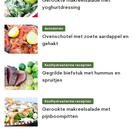
Gerookte makreelsalade met
yoghurtdressing
Avondeten
Ovenschotel met zoete aardappel en
gehakt
Koolhydraatarme recepten
Gegrilde biefstuk met hummus en
spruitjes
Koolhydraatarme recepten
Gerookte makreelsalade met
pijnboompitten