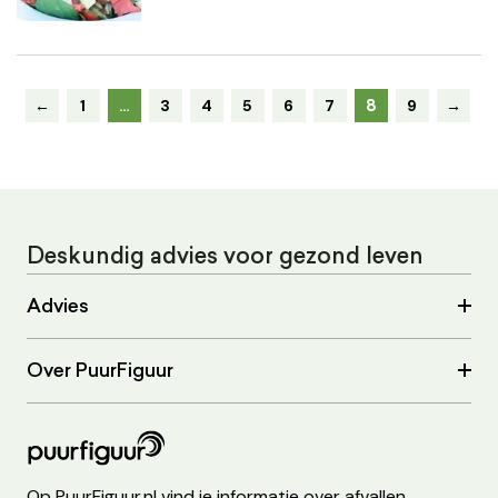
8
←
1
…
3
4
5
6
7
9
→
Deskundig advies voor gezond leven
Advies
Over PuurFiguur
Op PuurFiguur.nl vind je informatie over afvallen,