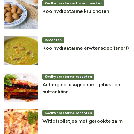
Koolhydraatarme tussendoortjes
Koolhydraatarme kruidnoten
Recepten
Koolhydraatarme erwtensoep (snert)
Koolhydraatarme recepten
Aubergine lasagne met gehakt en
hüttenkäse
Koolhydraatarme recepten
Witlofrolletjes met gerookte zalm