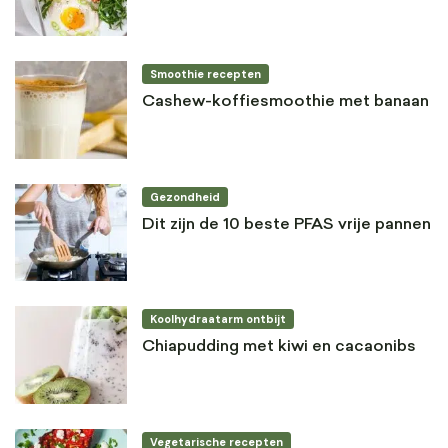
Smoothie recepten
Cashew-koffiesmoothie met banaan
Gezondheid
Dit zijn de 10 beste PFAS vrije pannen
Koolhydraatarm ontbijt
Chiapudding met kiwi en cacaonibs
Vegetarische recepten