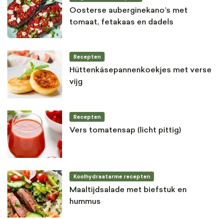
Oosterse auberginekano’s met
tomaat, fetakaas en dadels
Recepten
Hüttenkäsepannenkoekjes met verse
vijg
Recepten
Vers tomatensap (licht pittig)
Koolhydraatarme recepten
Maaltijdsalade met biefstuk en
hummus