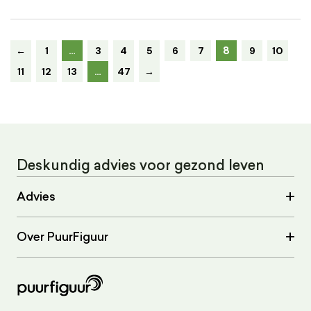
8
←
1
…
3
4
5
6
7
9
10
11
12
13
…
47
→
Deskundig advies voor gezond leven
Advies
Over PuurFiguur