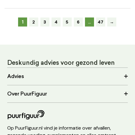
1
2
3
4
5
6
…
47
→
Deskundig advies voor gezond leven
Advies
Over PuurFiguur
Op PuurFiguur.nl vind je informatie over afvallen,