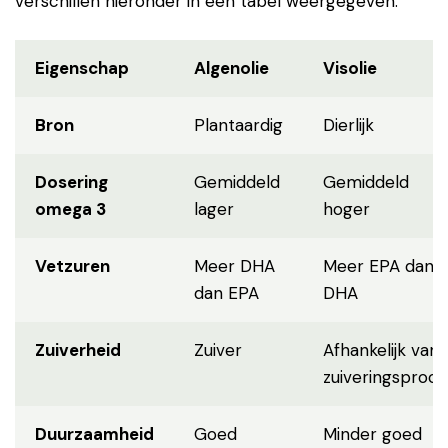
verschillen hieronder in een tabel weergegeven.
Eigenschap
Algenolie
Visolie
Bron
Plantaardig
Dierlijk
Dosering
Gemiddeld
Gemiddeld
omega 3
lager
hoger
Vetzuren
Meer DHA
Meer EPA dan
dan EPA
DHA
Zuiverheid
Zuiver
Afhankelijk van
zuiveringsproce
Duurzaamheid
Goed
Minder goed