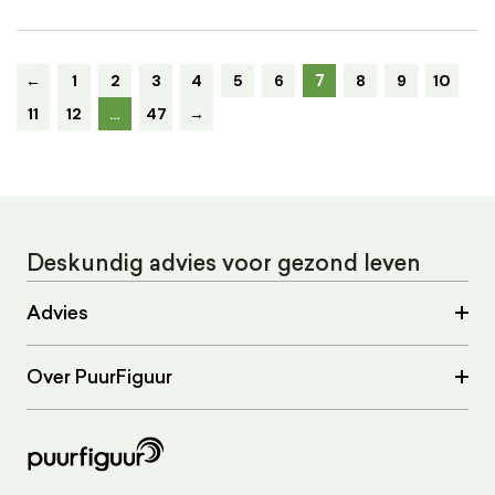
7
←
1
2
3
4
5
6
8
9
10
11
12
…
47
→
Deskundig advies voor gezond leven
Advies
Over PuurFiguur