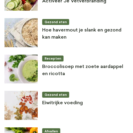
Activeer Je Vetverbranding
Gezond eten
Hoe havermout je slank en gezond
kan maken
Recepten
Broccolisoep met zoete aardappel
en ricotta
Gezond eten
Eiwitrijke voeding
Afvallen