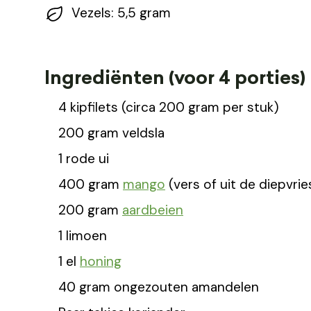
Vezels: 5,5 gram
Ingrediënten (voor 4 porties)
4 kipfilets (circa 200 gram per stuk)
200 gram veldsla
1 rode ui
400 gram
mango
(vers of uit de diepvrie
200 gram
aardbeien
1 limoen
1 el
honing
40 gram ongezouten amandelen