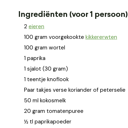
Ingrediënten (voor 1 persoon)
2
eieren
100 gram voorgekookte
kikkererwten
100 gram wortel
1 paprika
1 sjalot (30 gram)
1 teentje knoflook
Paar takjes verse koriander of peterselie
50 ml kokosmelk
20 gram tomatenpuree
½ tl paprikapoeder