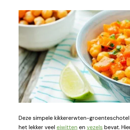
Deze simpele kikkererwten-groenteschotel m
het lekker veel
eiwitten
en
vezels
bevat. Hier