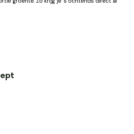
ie groente. Zo krijg je ’s ochtends direct al
cept