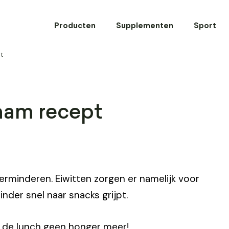
Producten
Supplementen
Sport
t
ham recept
 verminderen. Eiwitten zorgen er namelijk voor
nder snel naar snacks grijpt.
ot de lunch geen honger meer!