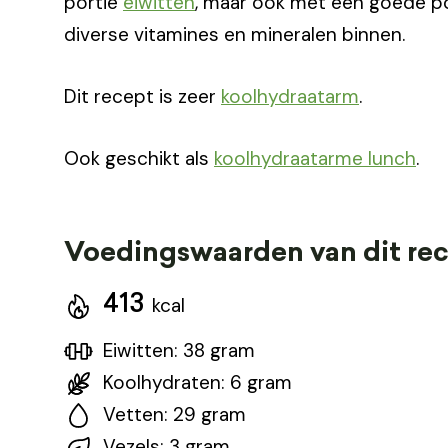
portie
eiwitten
, maar ook met een goede port
diverse vitamines en mineralen binnen.
Dit recept is zeer
koolhydraatarm
.
Ook geschikt als
koolhydraatarme lunch
.
Voedingswaarden van dit re
413
kcal
Eiwitten: 38 gram
Koolhydraten: 6 gram
Vetten: 29 gram
Vezels: 3 gram