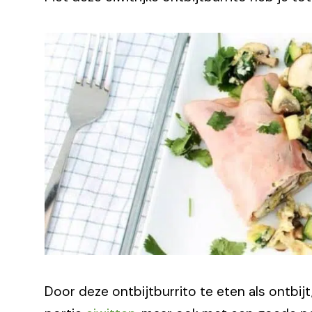
Door deze ontbijtburrito te eten als ontbijt