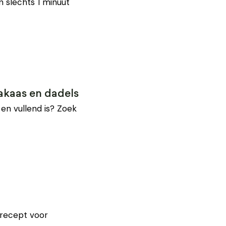
n slechts 1 minuut
akaas en dadels
en vullend is? Zoek
t recept voor