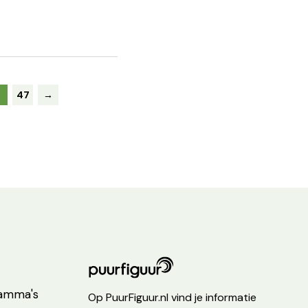
…
47
→
ramma's
Op PuurFiguur.nl vind je informatie