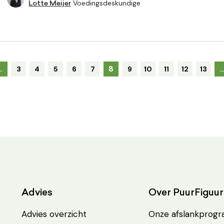
Voedingsdeskundige
Lotte Meijer
8
…
3
4
5
6
7
9
10
11
12
13
Advies
Over PuurFiguur
Advies overzicht
Onze afslankprog