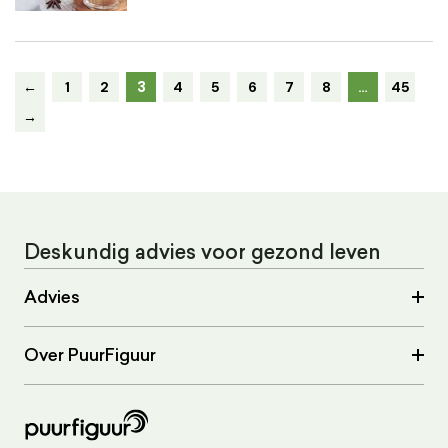
3
←
1
2
4
5
6
7
8
…
45
→
Deskundig advies voor gezond leven
Advies
Over PuurFiguur