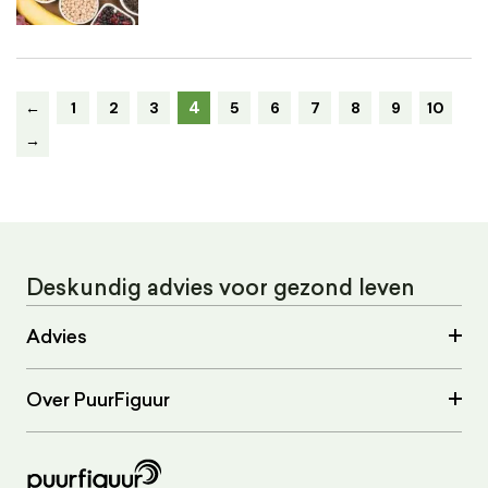
4
←
1
2
3
5
6
7
8
9
10
→
Deskundig advies voor gezond leven
Advies
Over PuurFiguur