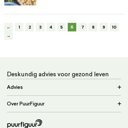
6
←
1
2
3
4
5
7
8
9
10
→
Deskundig advies voor gezond leven
Advies
Over PuurFiguur