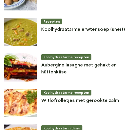
Recepten
Koolhydraatarme erwtensoep (snert)
Koolhydraatarme recepten
Aubergine lasagne met gehakt en
hüttenkäse
Koolhydraatarme recepten
Witlofrolletjes met gerookte zalm
Koolhydraatarm diner