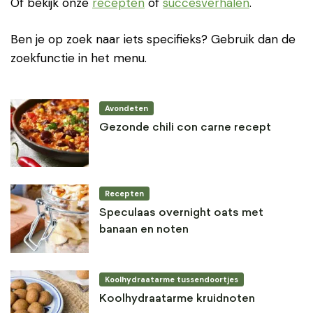
Of bekijk onze
recepten
of
succesverhalen
.
Ben je op zoek naar iets specifieks? Gebruik dan de
zoekfunctie in het menu.
Avondeten
Gezonde chili con carne recept
Recepten
Speculaas overnight oats met
banaan en noten
Koolhydraatarme tussendoortjes
Koolhydraatarme kruidnoten