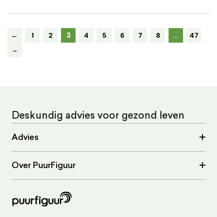
3
←
1
2
4
5
6
7
8
…
47
→
Deskundig advies voor gezond leven
Advies
Over PuurFiguur