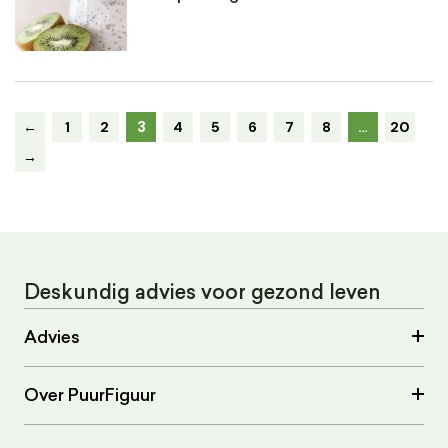
3
←
1
2
4
5
6
7
8
…
20
→
Deskundig advies voor gezond leven
Advies
Over PuurFiguur