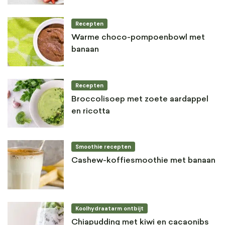
Recepten
Warme choco-pompoenbowl met
banaan
Recepten
Broccolisoep met zoete aardappel
en ricotta
Smoothie recepten
Cashew-koffiesmoothie met banaan
Koolhydraatarm ontbijt
Chiapudding met kiwi en cacaonibs