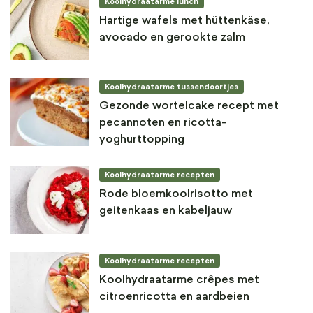
Koolhydraatarme lunch
Hartige wafels met hüttenkäse,
avocado en gerookte zalm
Koolhydraatarme tussendoortjes
Gezonde wortelcake recept met
pecannoten en ricotta-
yoghurttopping
Koolhydraatarme recepten
Rode bloemkoolrisotto met
geitenkaas en kabeljauw
Koolhydraatarme recepten
Koolhydraatarme crêpes met
citroenricotta en aardbeien