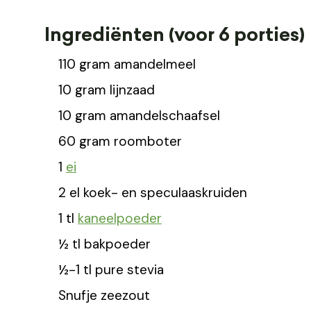
Ingrediënten (voor 6 porties)
110 gram amandelmeel
10 gram lijnzaad
10 gram amandelschaafsel
60 gram roomboter
1
ei
2 el koek- en speculaaskruiden
1 tl
kaneelpoeder
½ tl bakpoeder
½-1 tl pure stevia
Snufje zeezout