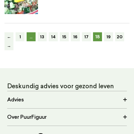
18
←
1
…
13
14
15
16
17
19
20
→
Deskundig advies voor gezond leven
Advies
Over PuurFiguur