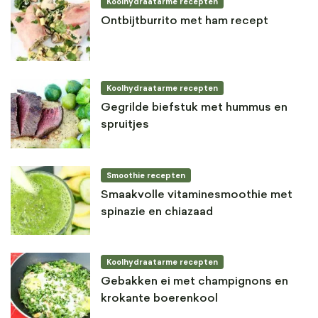
Koolhydraatarme recepten
Ontbijtburrito met ham recept
Koolhydraatarme recepten
Gegrilde biefstuk met hummus en
spruitjes
Smoothie recepten
Smaakvolle vitaminesmoothie met
spinazie en chiazaad
Koolhydraatarme recepten
Gebakken ei met champignons en
krokante boerenkool