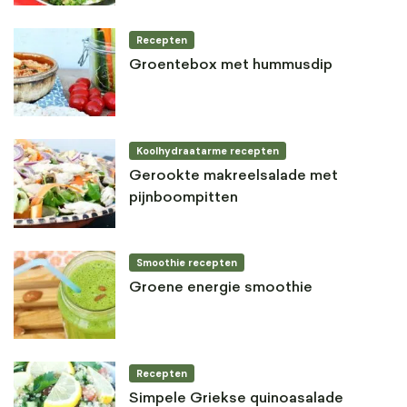
Recepten
Groentebox met hummusdip
Koolhydraatarme recepten
Gerookte makreelsalade met
pijnboompitten
Smoothie recepten
Groene energie smoothie
Recepten
Simpele Griekse quinoasalade