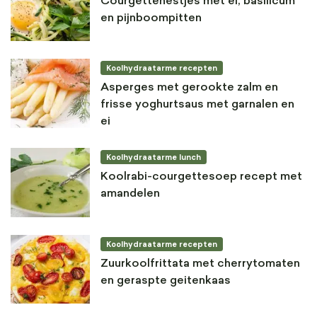
Courgettenestjes met ei, basilicum
en pijnboompitten
Koolhydraatarme recepten
Asperges met gerookte zalm en
frisse yoghurtsaus met garnalen en
ei
Koolhydraatarme lunch
Koolrabi-courgettesoep recept met
amandelen
Koolhydraatarme recepten
Zuurkoolfrittata met cherrytomaten
en geraspte geitenkaas