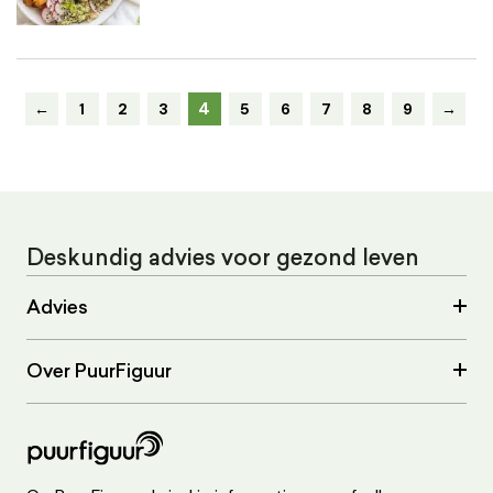
4
←
1
2
3
5
6
7
8
9
→
Deskundig advies voor gezond leven
Advies
Over PuurFiguur