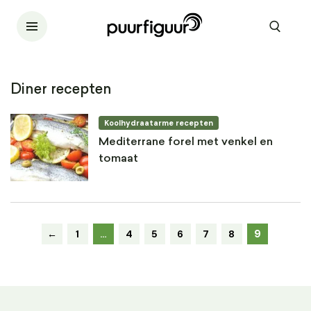
Diner recepten
Koolhydraatarme recepten
Mediterrane forel met venkel en
tomaat
9
←
1
…
4
5
6
7
8