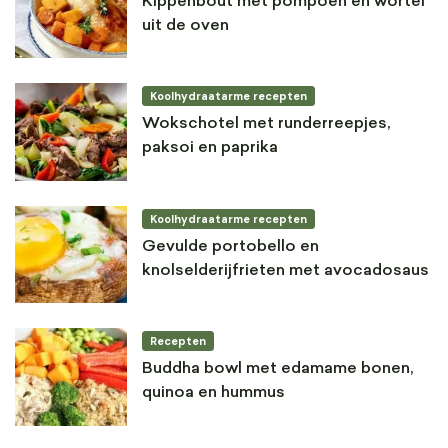
Kippenbout met pompoen en wortel
uit de oven
Koolhydraatarme recepten
Wokschotel met runderreepjes,
paksoi en paprika
Koolhydraatarme recepten
Gevulde portobello en
knolselderijfrieten met avocadosaus
Recepten
Buddha bowl met edamame bonen,
quinoa en hummus