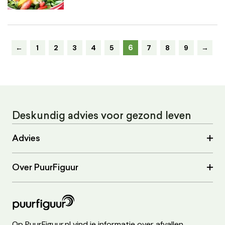
6
←
1
2
3
4
5
7
8
9
→
Deskundig advies voor gezond leven
Advies
Over PuurFiguur
Op PuurFiguur.nl vind je informatie over afvallen,