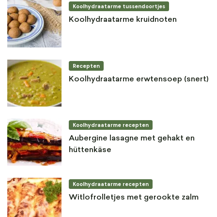
Koolhydraatarme tussendoortjes
Koolhydraatarme kruidnoten
Recepten
Koolhydraatarme erwtensoep (snert)
Koolhydraatarme recepten
Aubergine lasagne met gehakt en
hüttenkäse
Koolhydraatarme recepten
Witlofrolletjes met gerookte zalm