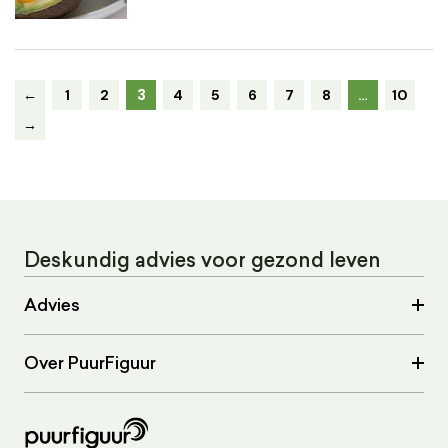
3
←
1
2
4
5
6
7
8
…
10
→
Deskundig advies voor gezond leven
Advies
Over PuurFiguur