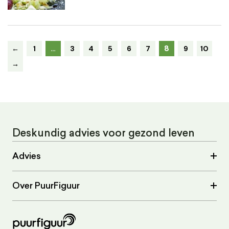
8
←
1
…
3
4
5
6
7
9
10
→
Deskundig advies voor gezond leven
Advies
Over PuurFiguur