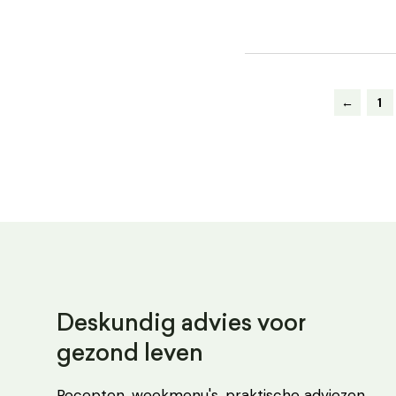
←
1
Deskundig advies voor
gezond leven
Recepten, weekmenu's, praktische adviezen