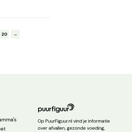
20
→
ramma's
Op PuurFiguur.nl vind je informatie
over afvallen, gezonde voeding,
eet