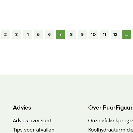
7
2
3
4
5
6
8
9
10
11
12
…
Advies
Over PuurFiguur
Advies overzicht
Onze afslankprog
Tips voor afvallen
Koolhydraatarm di