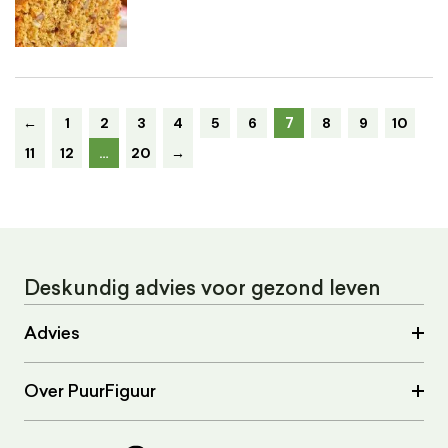
7
←
1
2
3
4
5
6
8
9
10
11
12
…
20
→
Deskundig advies voor gezond leven
Advies
Over PuurFiguur