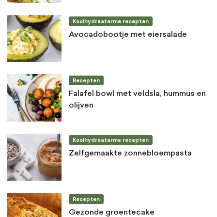
Koolhydraatarme recepten
Avocadobootje met eiersalade
Recepten
Falafel bowl met veldsla, hummus en
olijven
Koolhydraatarme recepten
Zelfgemaakte zonnebloempasta
Recepten
Gezonde groentecake