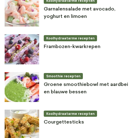
Koolhydraatarme recepten
Garnalensalade met avocado,
yoghurt en limoen
Koolhydraatarme recepten
Frambozen-kwarkrepen
Smoothie recepten
Groene smoothiebowl met aardbei
en blauwe bessen
Koolhydraatarme recepten
Courgettesticks