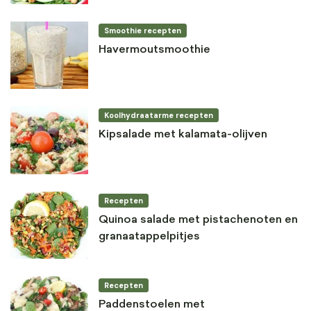
Smoothie recepten
Havermoutsmoothie
Koolhydraatarme recepten
Kipsalade met kalamata-olijven
Recepten
Quinoa salade met pistachenoten en
granaatappelpitjes
Recepten
Paddenstoelen met