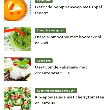
Recepten
Gezonde pompoensoep met appel
recept
Smoothie recepten
Energie-smoothie met boerenkool
en kiwi
Recepten
Gestoomde kabeljauw met
groenteratatouille
Koolhydraatarme recepten
Kip-appelsalade met cherrytomaten
en lente-ui