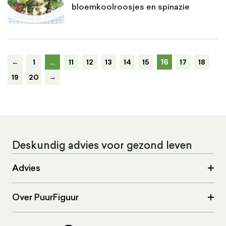
bloemkoolroosjes en spinazie
16
←
1
…
11
12
13
14
15
17
18
19
20
→
Deskundig advies voor gezond leven
Advies
Over PuurFiguur