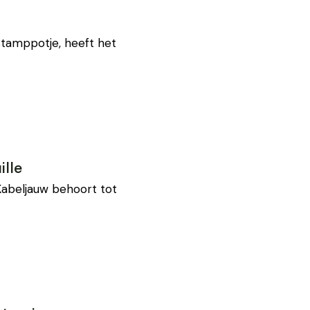
stamppotje, heeft het
lle
Kabeljauw behoort tot