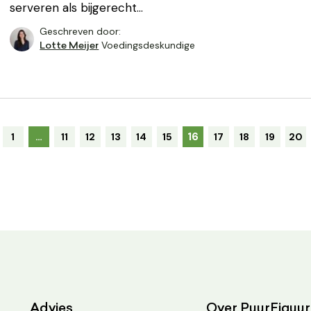
serveren als bijgerecht…
Geschreven door:
Voedingsdeskundige
Lotte Meijer
16
1
…
11
12
13
14
15
17
18
19
20
Advies
Over PuurFiguur