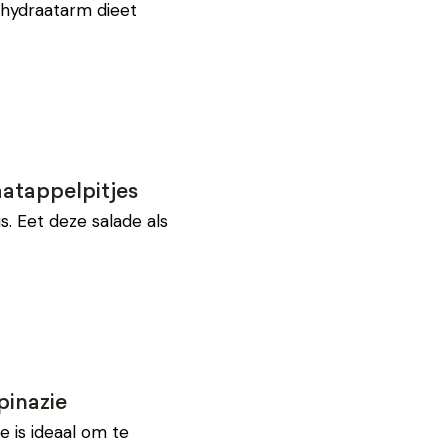
lhydraatarm dieet
atappelpitjes
is. Eet deze salade als
pinazie
 is ideaal om te