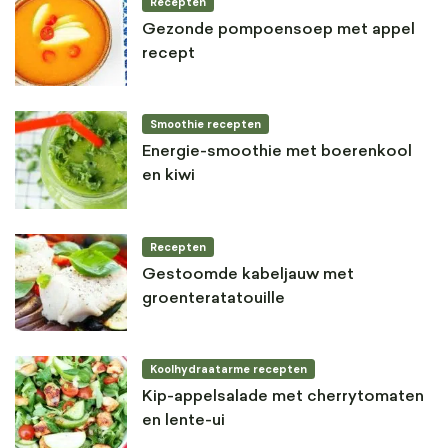
Recepten
Gezonde pompoensoep met appel
recept
Smoothie recepten
Energie-smoothie met boerenkool
en kiwi
Recepten
Gestoomde kabeljauw met
groenteratatouille
Koolhydraatarme recepten
Kip-appelsalade met cherrytomaten
en lente-ui