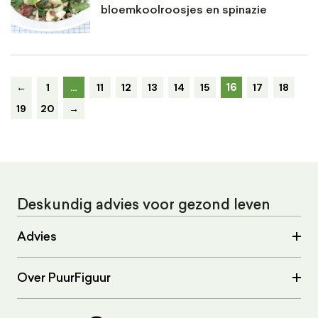
bloemkoolroosjes en spinazie
16
←
1
…
11
12
13
14
15
17
18
19
20
→
Deskundig advies voor gezond leven
Advies
Over PuurFiguur