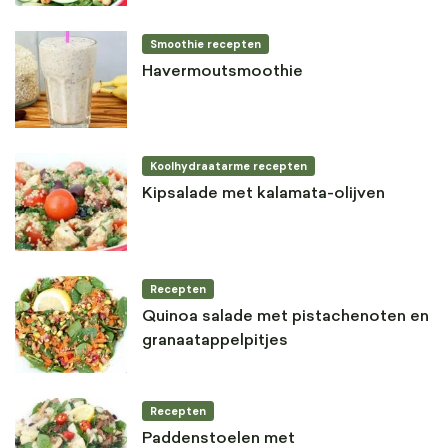
Smoothie recepten
Havermoutsmoothie
Koolhydraatarme recepten
Kipsalade met kalamata-olijven
Recepten
Quinoa salade met pistachenoten en
granaatappelpitjes
Recepten
Paddenstoelen met