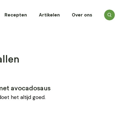
Recepten
Artikelen
Over ons
llen
n met avocadosaus
oet het altijd goed.