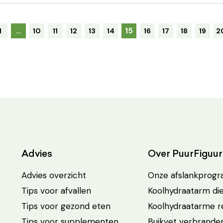
15
1
…
10
11
12
13
14
16
17
18
19
2
Advies
Over PuurFiguur
Advies overzicht
Onze afslankprog
Tips voor afvallen
Koolhydraatarm di
Tips voor gezond eten
Koolhydraatarme 
Tips voor supplementen
Buikvet verbrande