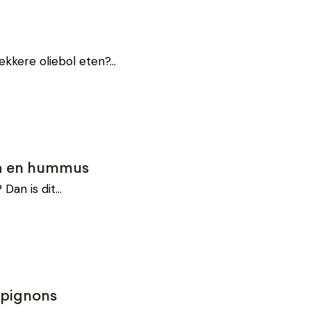
lekkere oliebol eten?…
a en hummus
 Dan is dit…
mpignons