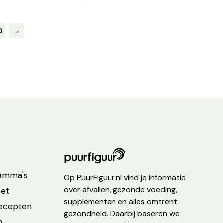
0
→
ramma's
Op PuurFiguur.nl vind je informatie
over afvallen, gezonde voeding,
eet
supplementen en alles omtrent
recepten
gezondheid. Daarbij baseren we
n