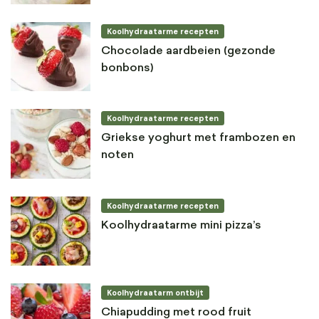
Koolhydraatarme recepten
Chocolade aardbeien (gezonde
bonbons)
Koolhydraatarme recepten
Griekse yoghurt met frambozen en
noten
Koolhydraatarme recepten
Koolhydraatarme mini pizza’s
Koolhydraatarm ontbijt
Chiapudding met rood fruit