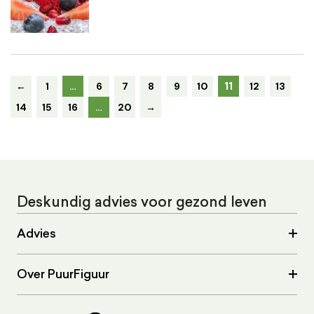
11
←
1
…
6
7
8
9
10
12
13
14
15
16
…
20
→
Deskundig advies voor gezond leven
Advies
Over PuurFiguur