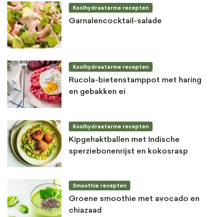
Koolhydraatarme recepten
Garnalencocktail-salade
Koolhydraatarme recepten
Rucola-bietenstamppot met haring
en gebakken ei
Koolhydraatarme recepten
Kipgehaktballen met Indische
sperziebonenrijst en kokosrasp
Smoothie recepten
Groene smoothie met avocado en
chiazaad