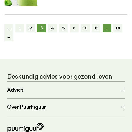
3
←
1
2
4
5
6
7
8
…
14
→
Deskundig advies voor gezond leven
Advies
Over PuurFiguur