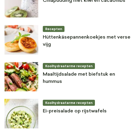
Chiapudding met kiwi en cacaonibs
Recepten
Hüttenkäsepannenkoekjes met verse
vijg
Koolhydraatarme recepten
Maaltijdsalade met biefstuk en
hummus
Koolhydraatarme recepten
Ei-preisalade op rijstwafels