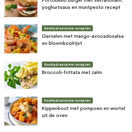
Portobello burger met serranoham,
yoghurtsaus en muntpesto recept
Koolhydraatarme recepten
Garnalen met mango-avocadosalsa
en bloemkoolrijst
Koolhydraatarme recepten
Broccoli-frittata met zalm
Koolhydraatarme recepten
Kippenbout met pompoen en wortel
uit de oven