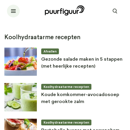
Koolhydraatarme recepten
Afvallen
Gezonde salade maken in 5 stappen
(met heerlijke recepten)
Koolhydraatarme recepten
Koude komkommer-avocadosoep
met gerookte zalm
Koolhydraatarme recepten