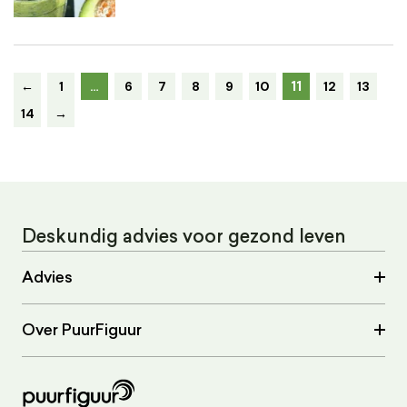
11
←
1
…
6
7
8
9
10
12
13
14
→
Deskundig advies voor gezond leven
Advies
Over PuurFiguur