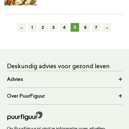
5
←
1
2
3
4
6
7
→
Deskundig advies voor gezond leven
Advies
Over PuurFiguur
Op PuurFiguur.nl vind je informatie over afvallen,