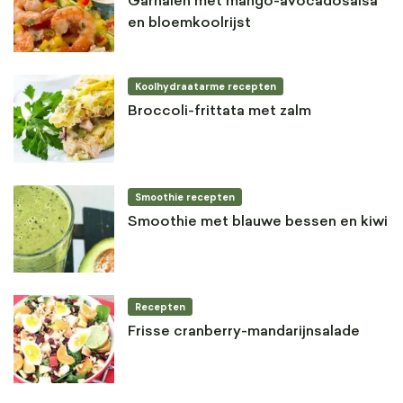
Garnalen met mango-avocadosalsa
en bloemkoolrijst
Koolhydraatarme recepten
Broccoli-frittata met zalm
Smoothie recepten
Smoothie met blauwe bessen en kiwi
Recepten
Frisse cranberry-mandarijnsalade