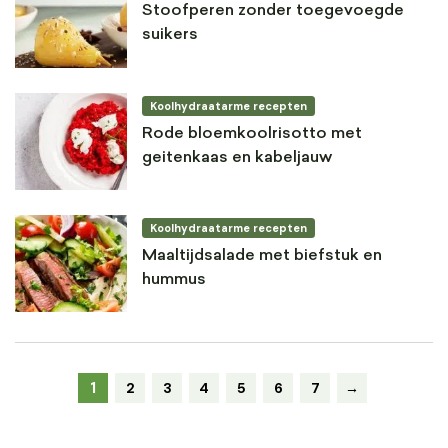
Stoofperen zonder toegevoegde
suikers
Koolhydraatarme recepten
Rode bloemkoolrisotto met
geitenkaas en kabeljauw
Koolhydraatarme recepten
Maaltijdsalade met biefstuk en
hummus
1
2
3
4
5
6
7
→