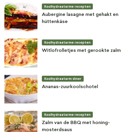
Koolhydraatarme recepten
Aubergine lasagne met gehakt en
hüttenkäse
Koolhydraatarme recepten
Witlofrolletjes met gerookte zalm
Koolhydraatarm diner
Ananas-zuurkoolschotel
Koolhydraatarme recepten
Zalm van de BBQ met honing-
mosterdsaus