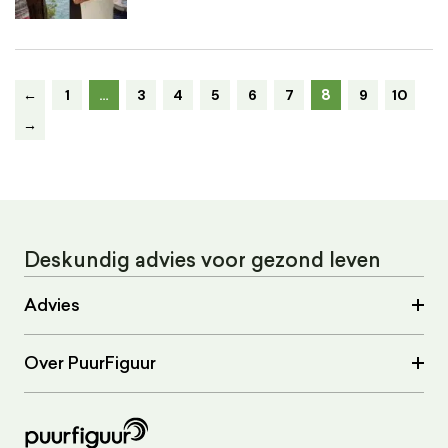
8
←
1
…
3
4
5
6
7
9
10
→
Deskundig advies voor gezond leven
Advies
Over PuurFiguur