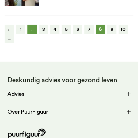
8
←
1
…
3
4
5
6
7
9
10
→
Deskundig advies voor gezond leven
Advies
Over PuurFiguur