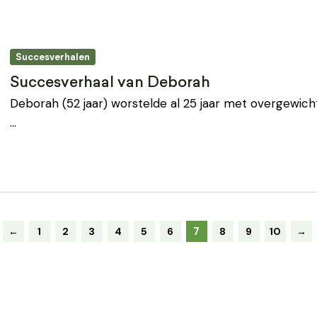
Succesverhalen
Succesverhaal van Deborah
Deborah (52 jaar) worstelde al 25 jaar met overgewich
…
7
←
1
2
3
4
5
6
8
9
10
→