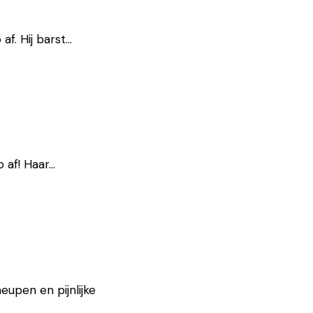
af. Hij barst…
o af! Haar…
eupen en pijnlijke